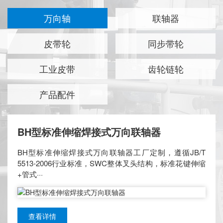
万向轴
联轴器
皮带轮
同步带轮
工业皮带
齿轮链轮
产品配件
HL/LX型弹性柱销联轴器
BH型标准伸缩焊接式万向联轴器
LX型弹性柱销联轴器厂家现货，国标GB/T 5014-2003弹
BH型标准伸缩焊接式万向联轴器工厂定制，遵循JB/T
性柱销联轴器，结构简单、减震降噪、补偿轴系偏差，拆
5513-2006行业标准，SWC整体叉头结构，标准花键伸缩
装···
+管式···
查看详情
查看详情